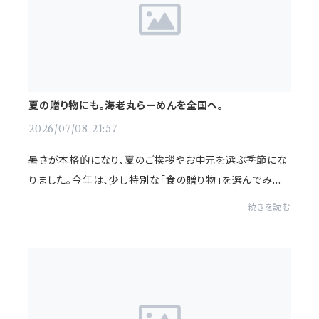
夏の贈り物にも。海老丸らーめんを全国へ。
2026/07/08 21:57
暑さが本格的になり、夏のご挨拶やお中元を選ぶ季節にな
りました。今年は、少し特別な「食の贈り物」を選んでみま
せんか。海老丸らーめんでは、東京・神保町の店舗でご提供
続きを読む
している味をご自宅でも楽しんでいただ...