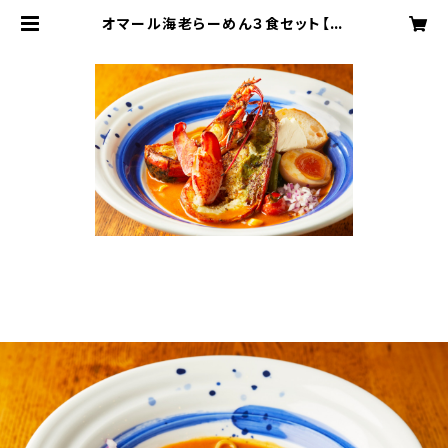
オマール海老らーめん３食セット【元
祖海老丸らーめん】 | ebimaru-ra
men