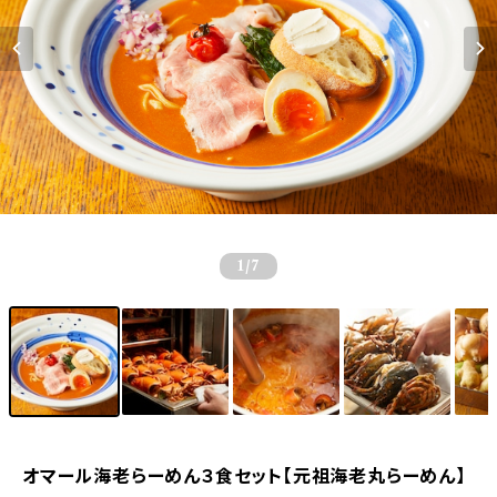
1
/7
オマール海老らーめん３食セット【元祖海老丸らーめん】