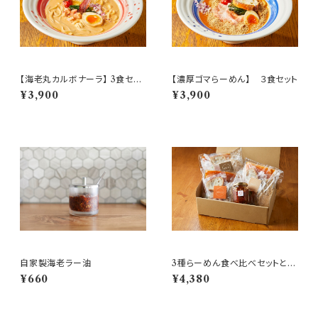
【海老丸カルボナーラ】 3食セッ
【濃厚ゴマらーめん】 ３食セット
ト
¥3,900
¥3,900
自家製海老ラー油
3種らーめん食べ比べセットと自
家製ラー油
¥660
¥4,380