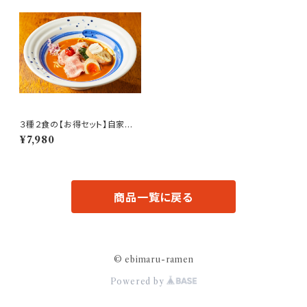
３種２食の【お得セット】自家製ラ
ー油付き
¥7,980
商品一覧に戻る
© ebimaru-ramen
Powered by