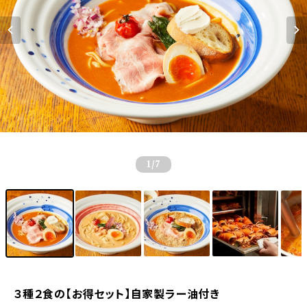
1
/7
３種２食の【お得セット】自家製ラー油付き