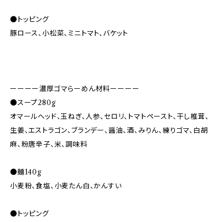
●トッピング
豚ロース、小松菜、ミニトマト、バケット
ーーーー濃厚ゴマらーめん材料ーーーー
●スープ280g
オマールヘッド、玉ねぎ、人参、セロリ、トマトペースト、干し椎茸、
生姜、エストラゴン、ブランデー、醤油、酒、みりん、練りゴマ、白胡
麻、粉唐辛子、米、調味料
●麺140g
小麦粉、食塩、小麦たん白、かんすい
●トッピング