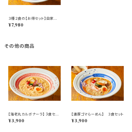
３種２食の【お得セット】自家製ラ
ー油付き
¥7,980
その他の商品
【海老丸カルボナーラ】 3食セッ
【濃厚ゴマらーめん】 ３食セット
ト
¥3,900
¥3,900