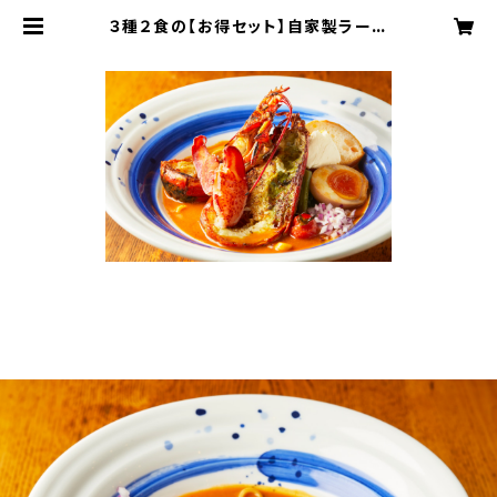
３種２食の【お得セット】自家製ラー油
付き | ebimaru-ramen