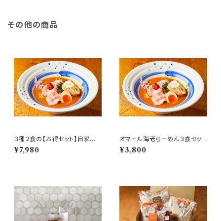
その他の商品
３種２食の【お得セット】自家製ラ
オマール海老らーめん３食セット
ー油付き
【元祖海老丸らーめん】
¥7,980
¥3,800