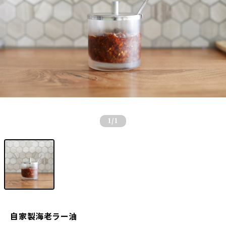
1
/1
自家製海老ラー油